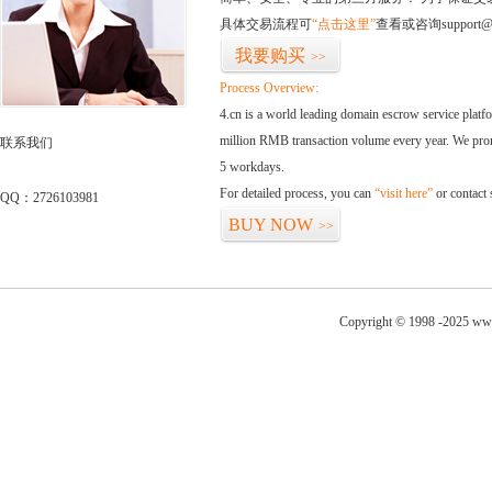
具体交易流程可
“点击这里”
查看或咨询support@
我要购买
>>
Process Overview:
4.cn is a world leading domain escrow service plat
million RMB transaction volume every year. We promi
联系我们
5 workdays.
For detailed process, you can
“visit here”
or contact
QQ：2726103981
BUY NOW
>>
Copyright © 1998 -2025 ww