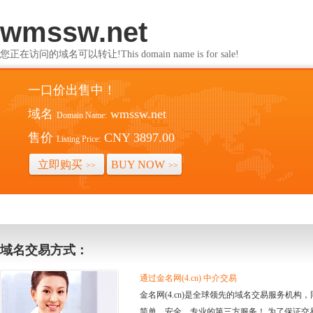
wmssw.net
您正在访问的域名可以转让!This domain name is for sale!
一口价出售中！
域名
wmssw.net
Domain Name:
售价
CNY 3897.00
Listing Price:
立即购买
BUY NOW
>>
>>
域名交易方式：
通过金名网(4.cn) 中介交易
金名网(4.cn)是全球领先的域名交易服务机
简单、安全、专业的第三方服务！ 为了保证交